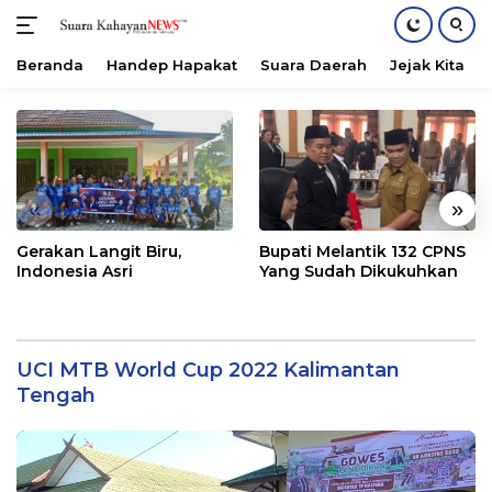
Beranda
Handep Hapakat
Suara Daerah
Jejak Kita
Langsung
ke
konten
«
»
Gerakan Langit Biru,
Bupati Melantik 132 CPNS
Indonesia Asri
Yang Sudah Dikukuhkan
UCI MTB World Cup 2022 Kalimantan
Tengah