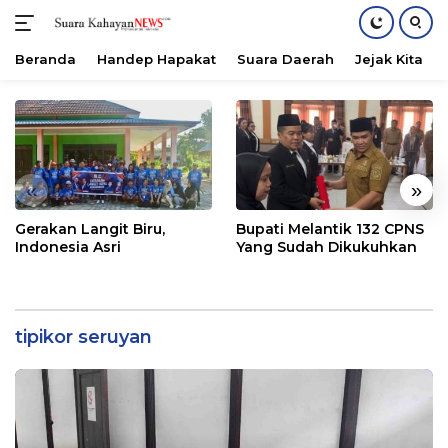
Beranda
Handep Hapakat
Suara Daerah
Jejak Kita
Langsung
ke
konten
«
»
Gerakan Langit Biru,
Bupati Melantik 132 CPNS
Indonesia Asri
Yang Sudah Dikukuhkan
tipikor seruyan