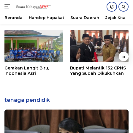
Beranda
Handep Hapakat
Suara Daerah
Jejak Kita
Langsung
ke
konten
«
»
Gerakan Langit Biru,
Bupati Melantik 132 CPNS
Indonesia Asri
Yang Sudah Dikukuhkan
tenaga pendidik