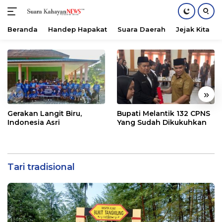
Beranda
Handep Hapakat
Suara Daerah
Jejak Kita
Langsung
ke
konten
«
»
Gerakan Langit Biru,
Bupati Melantik 132 CPNS
Indonesia Asri
Yang Sudah Dikukuhkan
Tari tradisional