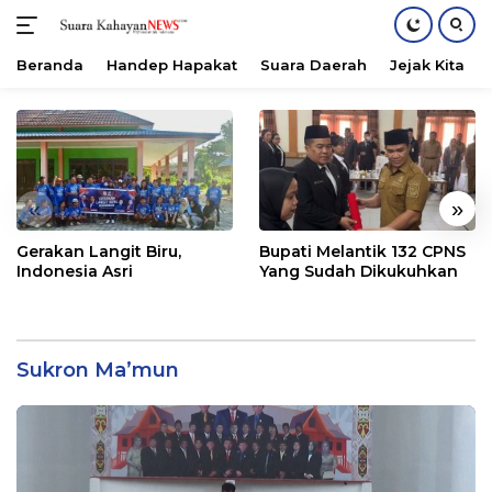
Beranda
Handep Hapakat
Suara Daerah
Jejak Kita
Langsung
ke
konten
«
»
Gerakan Langit Biru,
Bupati Melantik 132 CPNS
Indonesia Asri
Yang Sudah Dikukuhkan
Sukron Ma’mun