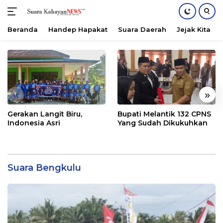
Beranda
Handep Hapakat
Suara Daerah
Jejak Kita
Langsung
ke
konten
«
»
Gerakan Langit Biru,
Bupati Melantik 132 CPNS
Indonesia Asri
Yang Sudah Dikukuhkan
Suara Bengkulu