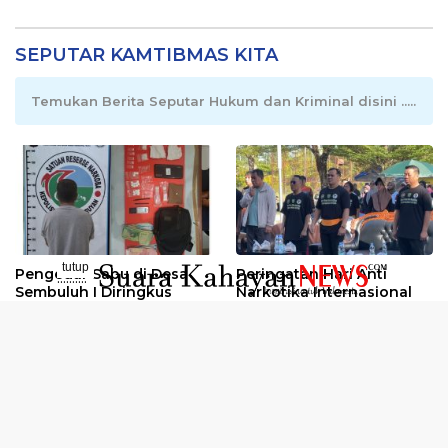
SEPUTAR KAMTIBMAS KITA
Temukan Berita Seputar Hukum dan Kriminal disini .....
tutup
Pengedar Sabu di Desa
Peringatan Hari Anti
..........
Sembuluh I Diringkus
Narkotika Internasional
2026