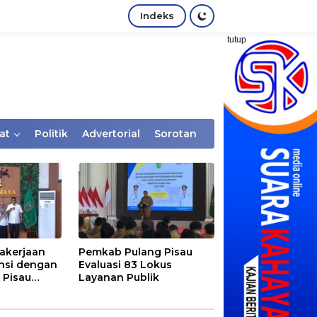
Indeks
tutup
at
Politik
Advertorial
Sorotan
akerjaan
Pemkab Pulang Pisau
nsi dengan
Evaluasi 83 Lokus
 Pisau
Layanan Publik
rtaan
tem Desa,
Rentan