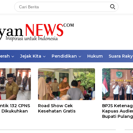
aerah
Jejak Kita
Pendidikan
Hukum
Suara Raky
ntik 132 CPNS
Road Show Cek
BPJS Ketenag
 Dikukuhkan
Kesehatan Gratis
Kapuas Audie
Bupati Pulang
Bahas Kepese
PKBU, Ekosis
dan Pekerja 