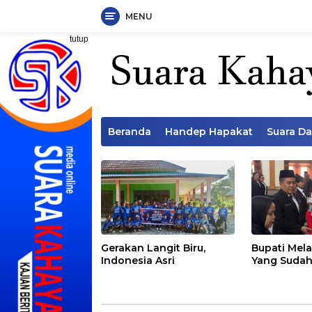
MENU
Langsung
tutup
ke
konten
Beranda
Handep Hapakat
Suara D
Gerakan Langit Biru,
Bupati Mela
Indonesia Asri
Yang Sudah