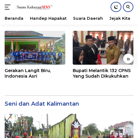
Beranda
Handep Hapakat
Suara Daerah
Jejak Kita
Langsung
ke
konten
«
»
Gerakan Langit Biru,
Bupati Melantik 132 CPNS
Indonesia Asri
Yang Sudah Dikukuhkan
Seni dan Adat Kalimantan