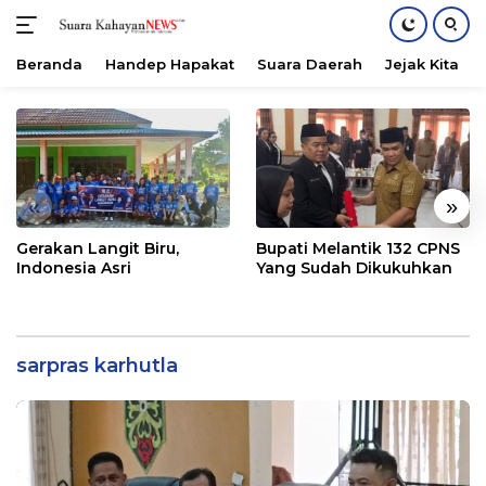
Beranda
Handep Hapakat
Suara Daerah
Jejak Kita
Langsung
ke
konten
«
»
Gerakan Langit Biru,
Bupati Melantik 132 CPNS
Indonesia Asri
Yang Sudah Dikukuhkan
sarpras karhutla