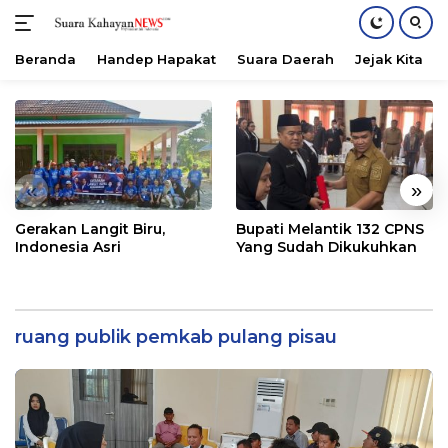
Beranda
Handep Hapakat
Suara Daerah
Jejak Kita
Langsung
ke
konten
«
»
Gerakan Langit Biru,
Bupati Melantik 132 CPNS
Indonesia Asri
Yang Sudah Dikukuhkan
ruang publik pemkab pulang pisau