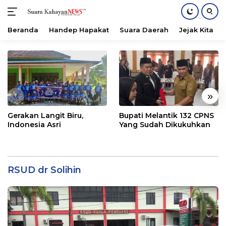
Beranda
Handep Hapakat
Suara Daerah
Jejak Kita
Langsung
ke
konten
«
»
Gerakan Langit Biru,
Bupati Melantik 132 CPNS
Indonesia Asri
Yang Sudah Dikukuhkan
RSUD dr Solihin