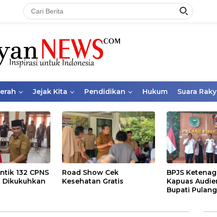
aerah
Jejak Kita
Pendidikan
Hukum
Suara Raky
ntik 132 CPNS
Road Show Cek
BPJS Ketenag
 Dikukuhkan
Kesehatan Gratis
Kapuas Audie
Bupati Pulang
Bahas Kepese
PKBU, Ekosis
dan Pekerja 