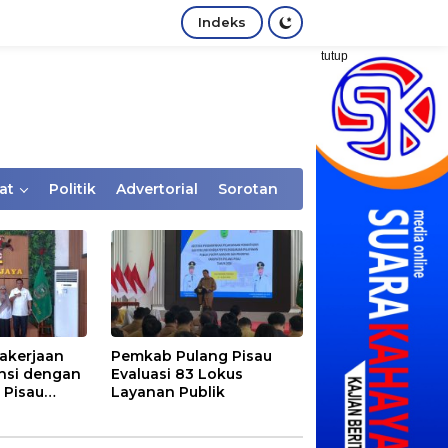
Indeks
tutup
at
Politik
Advertorial
Sorotan
akerjaan
Pemkab Pulang Pisau
nsi dengan
Evaluasi 83 Lokus
 Pisau
Layanan Publik
rtaan
tem Desa,
Rentan