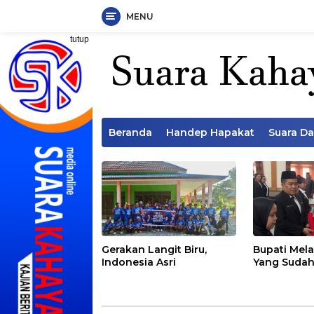
MENU
Langsung
tutup
ke
konten
Beranda
Handep Hapakat
Suara D
Gerakan Langit Biru,
Bupati Mela
Indonesia Asri
Yang Sudah