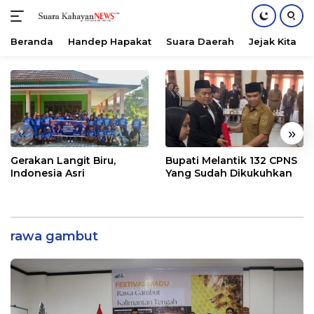
Beranda
Handep Hapakat
Suara Daerah
Jejak Kita
Langsung
ke
konten
«
»
Gerakan Langit Biru,
Bupati Melantik 132 CPNS
Indonesia Asri
Yang Sudah Dikukuhkan
rawa gambut