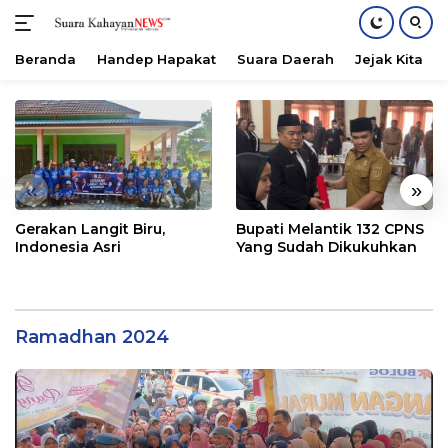
Beranda
Handep Hapakat
Suara Daerah
Jejak Kita
Langsung
ke
konten
«
»
Gerakan Langit Biru,
Bupati Melantik 132 CPNS
Indonesia Asri
Yang Sudah Dikukuhkan
Ramadhan 2024