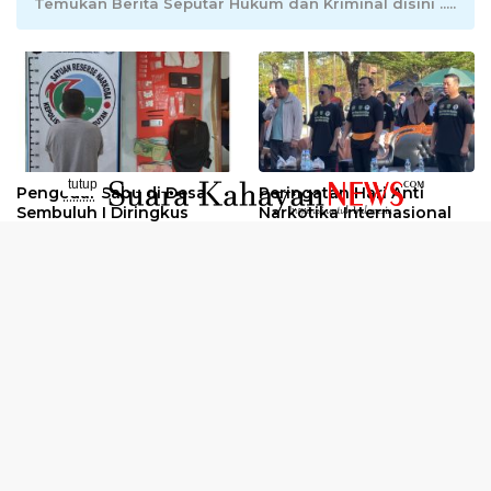
Temukan Berita Seputar Hukum dan Kriminal disini .....
tutup
Pengedar Sabu di Desa
Peringatan Hari Anti
..........
Sembuluh I Diringkus
Narkotika Internasional
2026
Oknum Kuli Tinta Diduga
Kunjungan Kerja Kajati
Pengedar Sabu Dibekuk
Kalteng ke Pulang Pisau