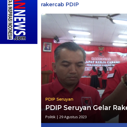
rakercab PDIP
PDIP Seruyan
PDIP Seruyan Gelar Rak
Politik
|
29 Agustus 2023