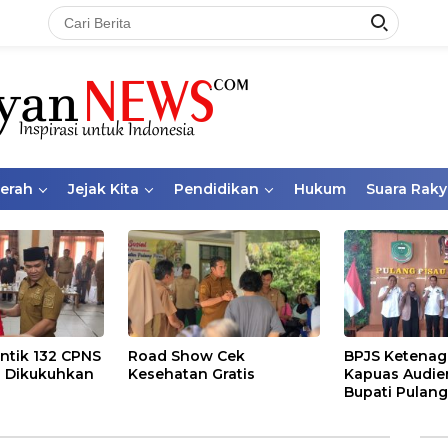
aerah
Jejak Kita
Pendidikan
Hukum
Suara Raky
ntik 132 CPNS
Road Show Cek
BPJS Ketenag
 Dikukuhkan
Kesehatan Gratis
Kapuas Audie
Bupati Pulang
Bahas Kepese
PKBU, Ekosis
dan Pekerja 