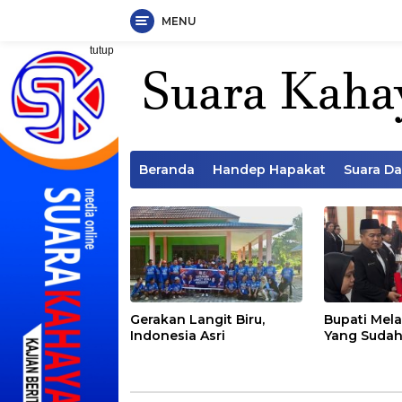
MENU
Langsung
tutup
ke
konten
Beranda
Handep Hapakat
Suara D
Gerakan Langit Biru,
Bupati Mela
Indonesia Asri
Yang Sudah