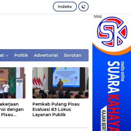
Indeks
tutup
at
Politik
Advertorial
Sorotan
akerjaan
Pemkab Pulang Pisau
nsi dengan
Evaluasi 83 Lokus
 Pisau
Layanan Publik
rtaan
tem Desa,
Rentan