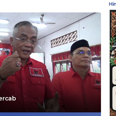
Hi
ercab