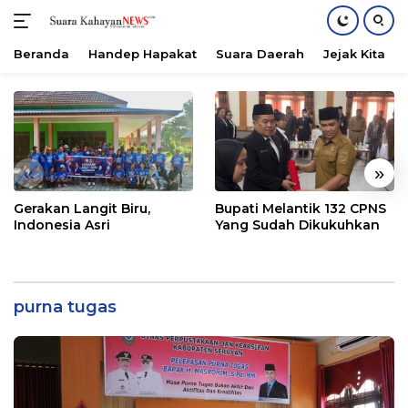
Beranda
Handep Hapakat
Suara Daerah
Jejak Kita
Langsung
ke
konten
«
»
Gerakan Langit Biru,
Bupati Melantik 132 CPNS
Indonesia Asri
Yang Sudah Dikukuhkan
purna tugas