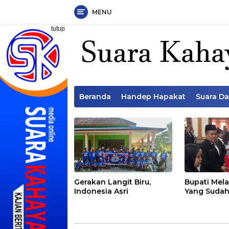
MENU
Langsung
tutup
ke
konten
Beranda
Handep Hapakat
Suara D
Gerakan Langit Biru,
Bupati Mela
Indonesia Asri
Yang Sudah