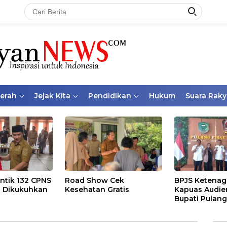
aerah
Jejak Kita
Pendidikan
Hukum
Suara Raky
ntik 132 CPNS
Road Show Cek
BPJS Ketenag
 Dikukuhkan
Kesehatan Gratis
Kapuas Audie
Bupati Pulang
Bahas Kepese
PKBU, Ekosis
dan Pekerja 