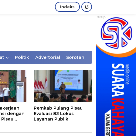
Indeks
tutup
at
Politik
Advertorial
Sorotan
akerjaan
Pemkab Pulang Pisau
nsi dengan
Evaluasi 83 Lokus
 Pisau
Layanan Publik
rtaan
tem Desa,
Rentan