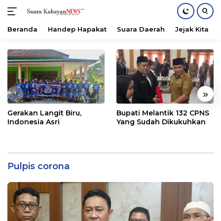
Beranda
Handep Hapakat
Suara Daerah
Jejak Kita
Langsung
ke
konten
«
»
Gerakan Langit Biru,
Bupati Melantik 132 CPNS
Indonesia Asri
Yang Sudah Dikukuhkan
Pulpis corona