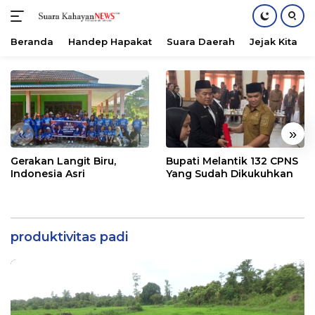
Beranda
Handep Hapakat
Suara Daerah
Jejak Kita
Langsung
ke
konten
«
»
Gerakan Langit Biru,
Bupati Melantik 132 CPNS
Indonesia Asri
Yang Sudah Dikukuhkan
produktivitas padi