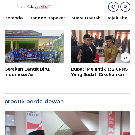
Beranda
Handep Hapakat
Suara Daerah
Jejak Kita
Langsung
ke
konten
«
»
Gerakan Langit Biru,
Bupati Melantik 132 CPNS
Indonesia Asri
Yang Sudah Dikukuhkan
produk perda dewan