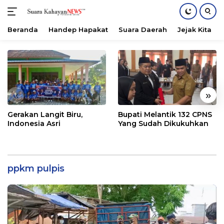
Beranda
Handep Hapakat
Suara Daerah
Jejak Kita
Langsung
ke
konten
«
»
Gerakan Langit Biru,
Bupati Melantik 132 CPNS
Indonesia Asri
Yang Sudah Dikukuhkan
ppkm pulpis