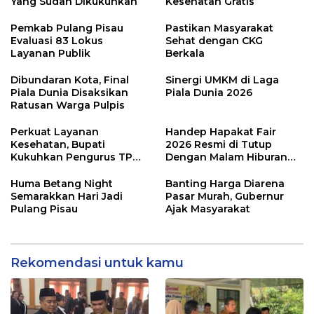
Yang Sudah Dikukuhkan
Kesehatan Gratis
Pemkab Pulang Pisau
Pastikan Masyarakat
Evaluasi 83 Lokus
Sehat dengan CKG
Layanan Publik
Berkala
Dibundaran Kota, Final
Sinergi UMKM di Laga
Piala Dunia Disaksikan
Piala Dunia 2026
Ratusan Warga Pulpis
Perkuat Layanan
Handep Hapakat Fair
Kesehatan, Bupati
2026 Resmi di Tutup
Kukuhkan Pengurus TP
Dengan Malam Hiburan
Posyandu
Rakyat
Huma Betang Night
Banting Harga Diarena
Semarakkan Hari Jadi
Pasar Murah, Gubernur
Pulang Pisau
Ajak Masyarakat
Rekomendasi untuk kamu