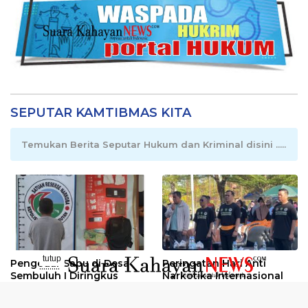
SEPUTAR KAMTIBMAS KITA
Temukan Berita Seputar Hukum dan Kriminal disini .....
tutup
Pengedar Sabu di Desa
Peringatan Hari Anti
..........
Sembuluh I Diringkus
Narkotika Internasional
2026