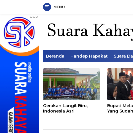
MENU
Langsung
tutup
ke
konten
Beranda
Handep Hapakat
Suara D
Gerakan Langit Biru,
Bupati Mela
Indonesia Asri
Yang Sudah