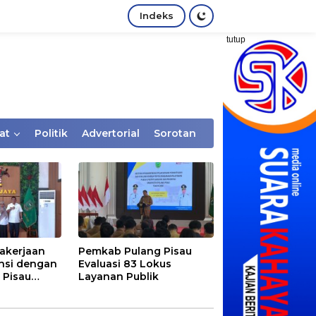
Indeks
tutup
at
Politik
Advertorial
Sorotan
akerjaan
Pemkab Pulang Pisau
nsi dengan
Evaluasi 83 Lokus
 Pisau
Layanan Publik
rtaan
tem Desa,
Rentan