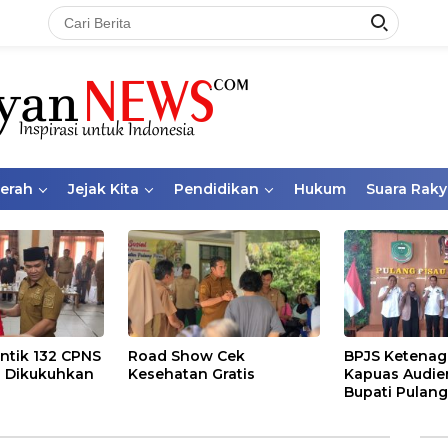
aerah
Jejak Kita
Pendidikan
Hukum
Suara Raky
ntik 132 CPNS
Road Show Cek
BPJS Ketenag
 Dikukuhkan
Kesehatan Gratis
Kapuas Audie
Bupati Pulang
Bahas Kepese
PKBU, Ekosis
dan Pekerja 