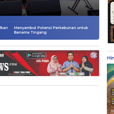
lkan
Menyambut Potensi Perkebunan untuk
Banama Tingang
Hi