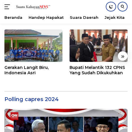
Beranda
Handep Hapakat
Suara Daerah
Jejak Kita
Langsung
ke
konten
«
»
Gerakan Langit Biru,
Bupati Melantik 132 CPNS
Indonesia Asri
Yang Sudah Dikukuhkan
Polling capres 2024