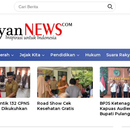
aerah
Jejak Kita
Pendidikan
Hukum
Suara Raky
ntik 132 CPNS
Road Show Cek
BPJS Ketenag
 Dikukuhkan
Kesehatan Gratis
Kapuas Audie
Bupati Pulang
Bahas Kepese
PKBU, Ekosis
dan Pekerja 