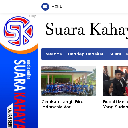
MENU
Langsung
tutup
ke
konten
Beranda
Handep Hapakat
Suara D
Gerakan Langit Biru,
Bupati Mela
Indonesia Asri
Yang Sudah