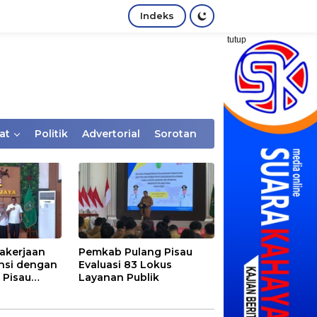
Indeks
tutup
at
Politik
Advertorial
Sorotan
akerjaan
Pemkab Pulang Pisau
nsi dengan
Evaluasi 83 Lokus
 Pisau
Layanan Publik
rtaan
tem Desa,
Rentan