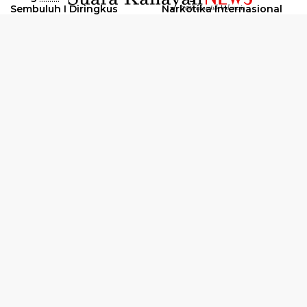
Sembuluh I Diringkus
Narkotika Internasional
2026
Oknum Kuli Tinta Diduga
Kunjungan Kerja Kajati
Pengedar Sabu Dibekuk
Kalteng ke Pulang Pisau
Selengkapnya