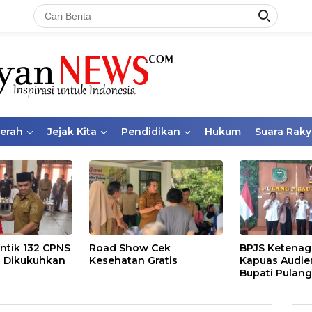
aerah
Jejak Kita
Pendidikan
Hukum
Suara Raky
ntik 132 CPNS
Road Show Cek
BPJS Ketenag
 Dikukuhkan
Kesehatan Gratis
Kapuas Audie
Bupati Pulang
Bahas Kepese
PKBU, Ekosis
dan Pekerja 