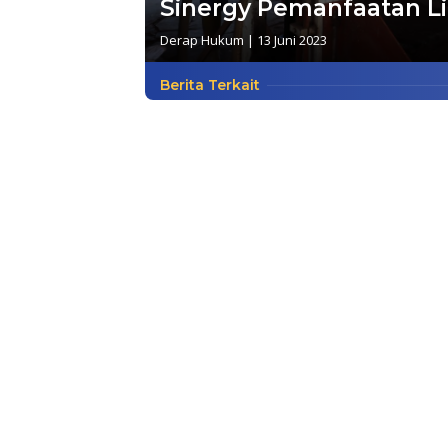
Sinergy Pemanfaatan L
Derap Hukum
|
13 Juni 2023
Berita Terkait