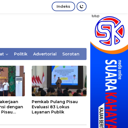
Indeks
tutup
at
Politik
Advertorial
Sorotan
akerjaan
Pemkab Pulang Pisau
nsi dengan
Evaluasi 83 Lokus
 Pisau
Layanan Publik
rtaan
tem Desa,
Rentan