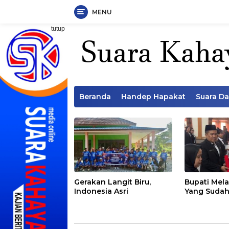
MENU
Langsung
tutup
ke
konten
Beranda
Handep Hapakat
Suara D
Gerakan Langit Biru,
Bupati Mela
Indonesia Asri
Yang Sudah