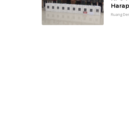
Harap
Ruang De