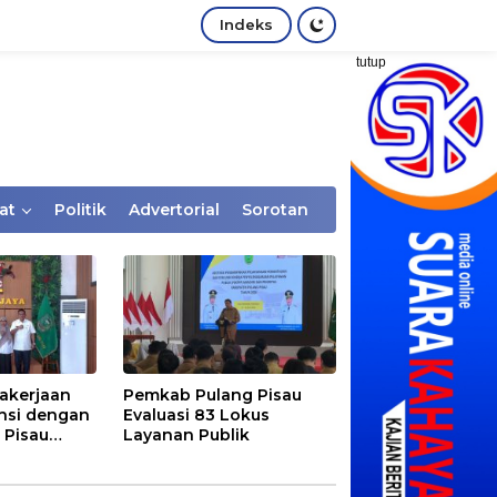
Indeks
tutup
at
Politik
Advertorial
Sorotan
akerjaan
Pemkab Pulang Pisau
nsi dengan
Evaluasi 83 Lokus
 Pisau
Layanan Publik
rtaan
tem Desa,
Rentan