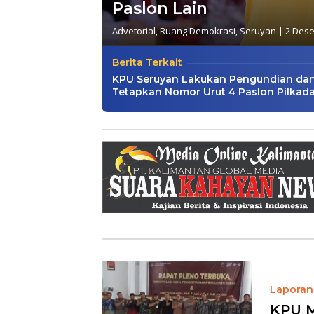
Paslon Lain
Advetorial
,
Ruang Demokrasi
,
Seruyan
|
2 Des
Berita Terkait
KPU Seruyan Lakukan Pengundian da
Tetapkan Nomor Urut 4 Paslon Pilkad
Laporan 
KPU M