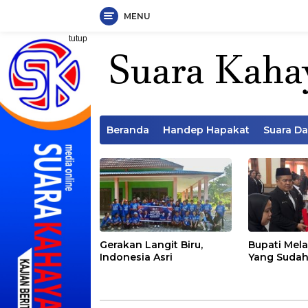
MENU
Langsung
tutup
ke
konten
Beranda
Handep Hapakat
Suara D
Gerakan Langit Biru,
Bupati Mela
Indonesia Asri
Yang Sudah