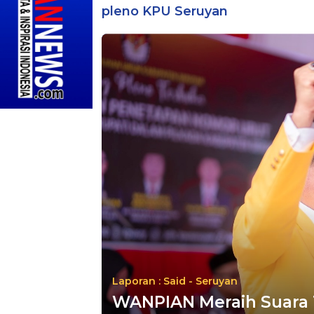
pleno KPU Seruyan
Laporan : Said - Seruyan
WANPIAN Meraih Suara 