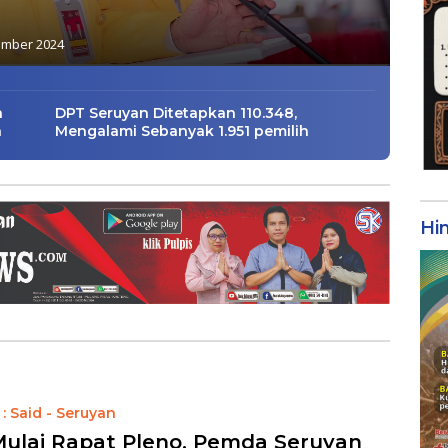
ember 2024
n
DPT Seruyan Ditetapkan 110.348,
a
Mengalami Sebanyak 1.951 pemilih
Hi
: Said - Seruyan
ulai Rapat Pleno, Pemda Seruyan