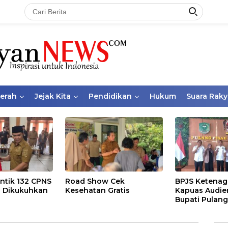
aerah
Jejak Kita
Pendidikan
Hukum
Suara Raky
ntik 132 CPNS
Road Show Cek
BPJS Ketenag
 Dikukuhkan
Kesehatan Gratis
Kapuas Audie
Bupati Pulang
Bahas Kepese
PKBU, Ekosis
dan Pekerja 