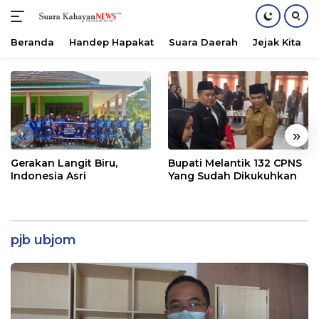
Beranda
Handep Hapakat
Suara Daerah
Jejak Kita
Langsung
ke
konten
«
»
Gerakan Langit Biru,
Bupati Melantik 132 CPNS
Indonesia Asri
Yang Sudah Dikukuhkan
pjb ubjom