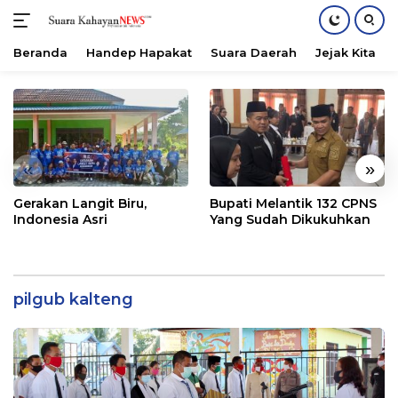
Beranda
Handep Hapakat
Suara Daerah
Jejak Kita
Langsung
ke
konten
«
»
Gerakan Langit Biru,
Bupati Melantik 132 CPNS
Indonesia Asri
Yang Sudah Dikukuhkan
pilgub kalteng