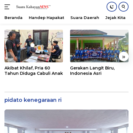
Beranda
Handep Hapakat
Suara Daerah
Jejak Kita
Langsung
ke
konten
«
»
Akibat Khilaf, Pria 60
Gerakan Langit Biru,
Tahun Diduga Cabuli Anak
Indonesia Asri
pidato kenegaraan ri