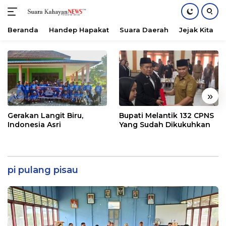
Beranda
Handep Hapakat
Suara Daerah
Jejak Kita
Langsung
ke
konten
«
»
Gerakan Langit Biru,
Bupati Melantik 132 CPNS
Indonesia Asri
Yang Sudah Dikukuhkan
pi pulang pisau