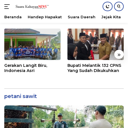
Beranda
Handep Hapakat
Suara Daerah
Jejak Kita
Langsung
ke
konten
«
»
Gerakan Langit Biru,
Bupati Melantik 132 CPNS
Indonesia Asri
Yang Sudah Dikukuhkan
petani sawit