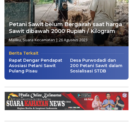
Petani Sawit belum Bergairah saat harga
Sawit dibawah 2000 Rupiah / Kilogram
Maliku
,
Suara Kecamatan
|
26 Agustus 2023
Berita Terkait
Rapat Dengar Pendapat
Desa Purwodadi dan
Asosiasi Petani Sawit
200 Petani Sawit dalam
Pulang Pisau
Sosialisasi STDB