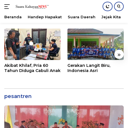
Beranda
Handep Hapakat
Suara Daerah
Jejak Kita
Langsung
ke
konten
«
»
Akibat Khilaf, Pria 60
Gerakan Langit Biru,
Tahun Diduga Cabuli Anak
Indonesia Asri
pesantren