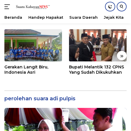
Beranda
Handep Hapakat
Suara Daerah
Jejak Kita
Langsung
ke
konten
«
»
Gerakan Langit Biru,
Bupati Melantik 132 CPNS
Indonesia Asri
Yang Sudah Dikukuhkan
perolehan suara adi pulpis