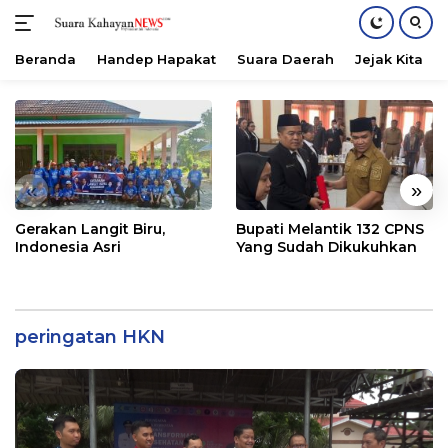
Beranda
Handep Hapakat
Suara Daerah
Jejak Kita
Langsung
ke
konten
«
»
Gerakan Langit Biru,
Bupati Melantik 132 CPNS
Indonesia Asri
Yang Sudah Dikukuhkan
peringatan HKN