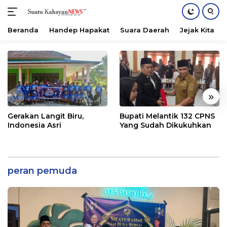
Beranda
Handep Hapakat
Suara Daerah
Jejak Kita
Langsung
ke
konten
«
»
Gerakan Langit Biru,
Bupati Melantik 132 CPNS
Indonesia Asri
Yang Sudah Dikukuhkan
peran pemuda