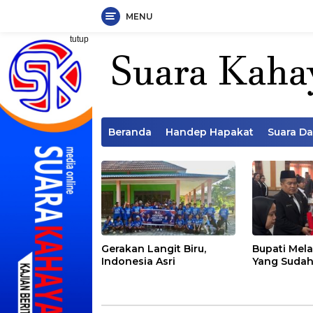
MENU
Langsung
tutup
ke
konten
Beranda
Handep Hapakat
Suara D
Gerakan Langit Biru,
Bupati Mela
Indonesia Asri
Yang Sudah