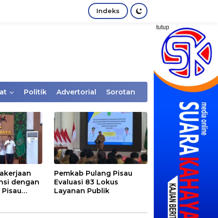
Indeks
tutup
at
Politik
Advertorial
Sorotan
akerjaan
Pemkab Pulang Pisau
nsi dengan
Evaluasi 83 Lokus
 Pisau
Layanan Publik
rtaan
tem Desa,
Rentan