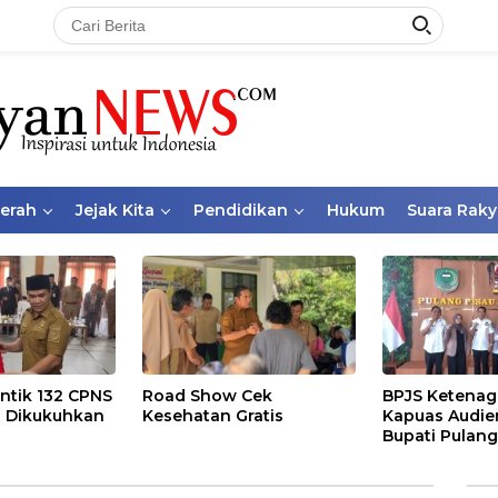
aerah
Jejak Kita
Pendidikan
Hukum
Suara Raky
ntik 132 CPNS
Road Show Cek
BPJS Ketenag
 Dikukuhkan
Kesehatan Gratis
Kapuas Audie
Bupati Pulang
Bahas Kepese
PKBU, Ekosis
dan Pekerja 