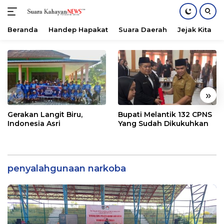
Beranda
Handep Hapakat
Suara Daerah
Jejak Kita
Langsung
ke
konten
«
»
Gerakan Langit Biru,
Bupati Melantik 132 CPNS
Indonesia Asri
Yang Sudah Dikukuhkan
penyalahgunaan narkoba