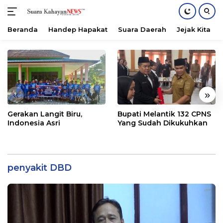
Beranda
Handep Hapakat
Suara Daerah
Jejak Kita
Langsung
ke
konten
«
»
Gerakan Langit Biru,
Bupati Melantik 132 CPNS
Indonesia Asri
Yang Sudah Dikukuhkan
penyakit DBD