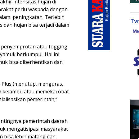
khir intensitas hujan di
yarakat perlu waspada dengan
ami peningkatan. Terlebih
Tv
 dan hujan bisa terjadi dalam
an penyemprotan atau fogging
yamuk berkumpul. Hal ini
uk bisa diberhentikan dan
 Plus (menutup, menguras,
n kelambu atau memekai obat
sialisasikan pemerintah,”
entingnya pemerintah daerah
uk mengatisipasi masyarakat
n bisa lebih matang dan