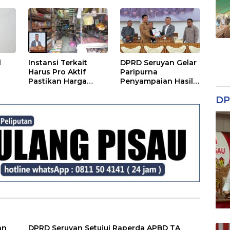
Usulan Raperda
Pemerintahan
l
Instansi Terkait
DPRD Seruyan Gelar
Harus Pro Aktif
Paripurna
Pastikan Harga
Penyampaian Hasil
Kebutuhan Tetap
Reses
DP
Terjangkau
an
DPRD Seruyan Setujui Raperda APBD TA