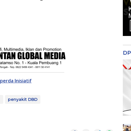
DP
erda Inisiatif
o
penyakit DBD