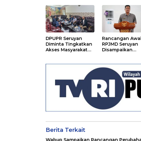
Terpaksa di Tunda
DPUPR Seruyan
Rancangan Awa
Diminta Tingkatkan
RPJMD Seruyan
Akses Masyarakat
Disampaikan
Menjelang Lebaran
Kepada DPRD
Seruyan
Berita Terkait
Wabup Sampaikan Rancangan Perubah