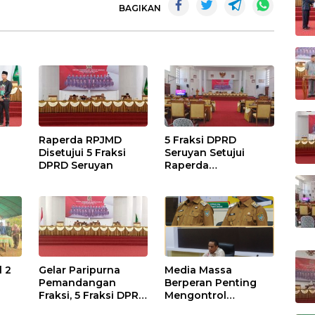
BAGIKAN
Raperda RPJMD
5 Fraksi DPRD
Disetujui 5 Fraksi
Seruyan Setujui
DPRD Seruyan
Raperda
adi
Pertanggungjawaba
n Pelaksanaan APBD
TA 2024
l 2
Gelar Paripurna
Media Massa
Pemandangan
Berperan Penting
Fraksi, 5 Fraksi DPRD
Mengontrol
Terima 2 Buah
Jalannya