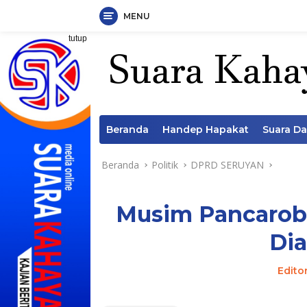
MENU
Langsung
tutup
ke
konten
Beranda
Handep Hapakat
Suara D
Beranda
Politik
DPRD SERUYAN
Musim Pancarob
Dia
Edito