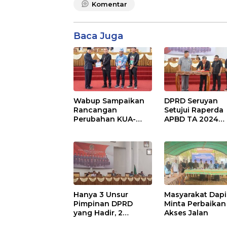
Komentar
Baca Juga
Wabup Sampaikan
DPRD Seruyan
Rancangan
Setujui Raperda
Perubahan KUA-
APBD TA 2024
PPAS APBD TA 2025
Ditetapkan Menj
Perda
Hanya 3 Unsur
Masyarakat Dapi
Pimpinan DPRD
Minta Perbaikan
yang Hadir, 2
Akses Jalan
Agenda Paripurna