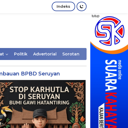
Indeks
tutup
at
Politik
Advertorial
Sorotan
mbauan BPBD Seruyan