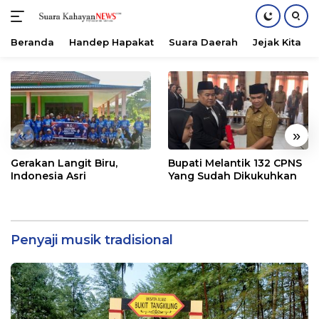
Beranda
Handep Hapakat
Suara Daerah
Jejak Kita
Langsung
ke
konten
«
»
Gerakan Langit Biru,
Bupati Melantik 132 CPNS
Indonesia Asri
Yang Sudah Dikukuhkan
Penyaji musik tradisional