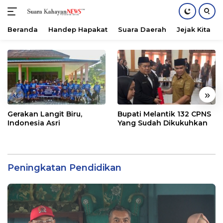
Beranda
Handep Hapakat
Suara Daerah
Jejak Kita
Langsung
ke
konten
«
»
Gerakan Langit Biru,
Bupati Melantik 132 CPNS
Indonesia Asri
Yang Sudah Dikukuhkan
Peningkatan Pendidikan