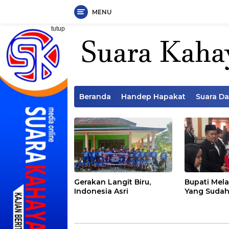
MENU
Langsung
tutup
ke
konten
Beranda
Handep Hapakat
Suara D
Gerakan Langit Biru,
Bupati Mela
Indonesia Asri
Yang Sudah