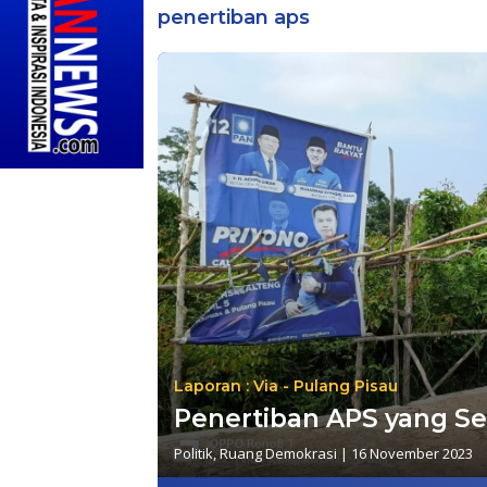
penertiban aps
Laporan : Via - Pulang Pisau
Penertiban APS yang Se
Politik
,
Ruang Demokrasi
|
16 November 2023