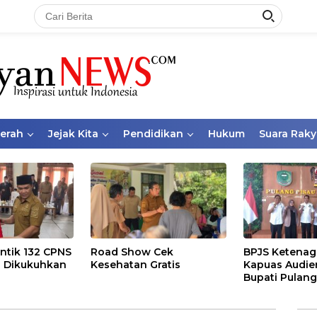
aerah
Jejak Kita
Pendidikan
Hukum
Suara Raky
ntik 132 CPNS
Road Show Cek
BPJS Ketenag
 Dikukuhkan
Kesehatan Gratis
Kapuas Audie
Bupati Pulang
Bahas Kepese
PKBU, Ekosis
dan Pekerja 