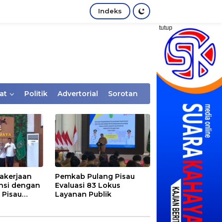
Indeks
tutup
at
Politik
Advertorial
Sorotan
akerjaan
Pemkab Pulang Pisau
nsi dengan
Evaluasi 83 Lokus
 Pisau
Layanan Publik
rtaan
tem Desa,
Rentan