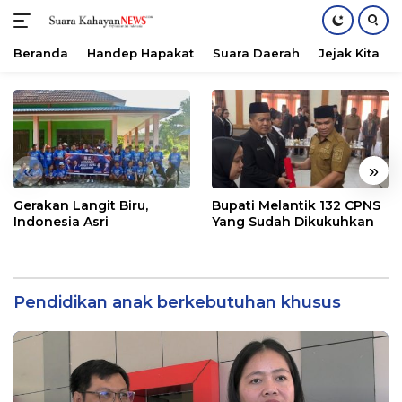
Beranda
Handep Hapakat
Suara Daerah
Jejak Kita
Langsung
ke
konten
«
»
Gerakan Langit Biru,
Bupati Melantik 132 CPNS
Indonesia Asri
Yang Sudah Dikukuhkan
Pendidikan anak berkebutuhan khusus