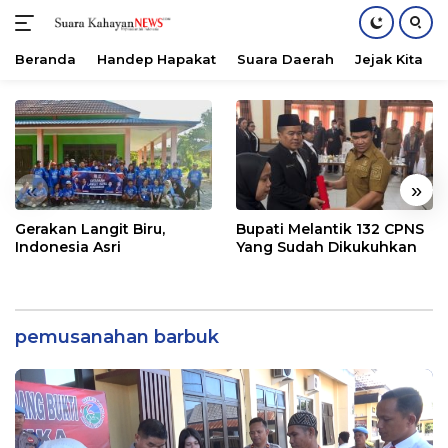
Beranda
Handep Hapakat
Suara Daerah
Jejak Kita
Langsung
ke
konten
«
»
Gerakan Langit Biru,
Bupati Melantik 132 CPNS
Indonesia Asri
Yang Sudah Dikukuhkan
pemusanahan barbuk