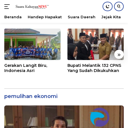
Beranda
Handep Hapakat
Suara Daerah
Jejak Kita
Langsung
ke
konten
«
»
Gerakan Langit Biru,
Bupati Melantik 132 CPNS
Indonesia Asri
Yang Sudah Dikukuhkan
pemulihan ekonomi