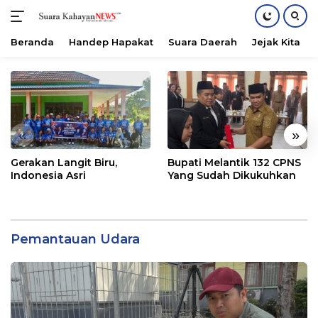
Beranda
Handep Hapakat
Suara Daerah
Jejak Kita
Langsung
ke
konten
«
»
Gerakan Langit Biru,
Bupati Melantik 132 CPNS
Indonesia Asri
Yang Sudah Dikukuhkan
Pemantauan Udara