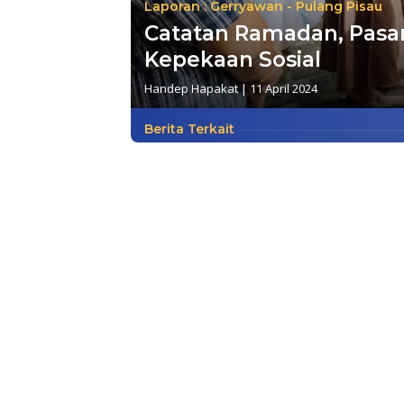
Laporan : Gerryawan - Pulang Pisau
Catatan Ramadan, Pasa
Kepekaan Sosial
Handep Hapakat
|
11 April 2024
Berita Terkait