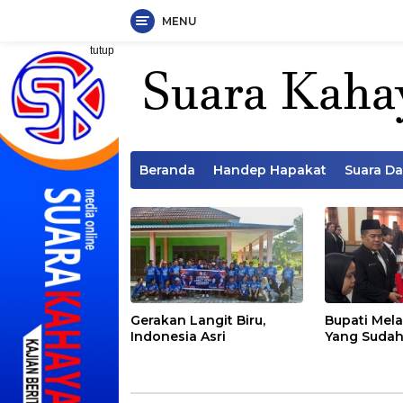
MENU
Langsung
tutup
ke
konten
Beranda
Handep Hapakat
Suara D
Gerakan Langit Biru,
Bupati Mela
Indonesia Asri
Yang Sudah