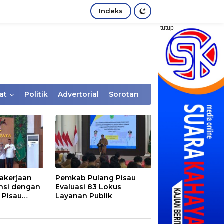
Indeks
tutup
at
Politik
Advertorial
Sorotan
akerjaan
Pemkab Pulang Pisau
nsi dengan
Evaluasi 83 Lokus
 Pisau
Layanan Publik
rtaan
tem Desa,
Rentan