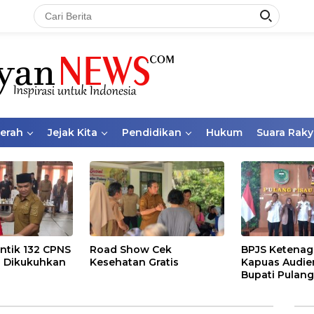
aerah
Jejak Kita
Pendidikan
Hukum
Suara Raky
ntik 132 CPNS
Road Show Cek
BPJS Ketenag
 Dikukuhkan
Kesehatan Gratis
Kapuas Audie
Bupati Pulang
Bahas Kepese
PKBU, Ekosis
dan Pekerja 